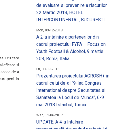
 un loc de munca
de evaluare si prevenire a riscurilor
22 Martie 2018, HOTEL
matii utile
INTERCONTINENTAL, BUCURESTI
Mon, 03-12-2018
A 2-a intalnire a partenerilor din
cadrul proiectului FYFA – Focus on
Youth Football & Alcohol, 9 martie
208, Roma, Italia
 sau cu care
i eficace si
Fri, 03-09-2018
e aceea de a
Prezentarea proiectului AGROSH+ in
europeni in
cadrul celui de-al “9-lea Congres
International despre Securitatea si
Sanatatea la Locul de Munca”, 6-9
mai 2018 Istanbul, Turcia
Wed, 12-06-2017
UPDATE: A 4-a Intalnire