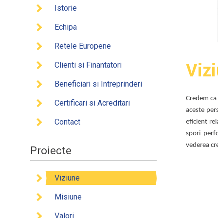
Clienti
Istorie
Benefic
Echipa
Certifi
Retele Europene
Conta
Clienti si Finantatori
Viz
Beneficiari si Intreprinderi
Credem ca a
Certificari si Acreditari
aceste pers
Contact
eficient re
spori perf
vederea cre
Proiecte
Viziune
Misiune
Valori