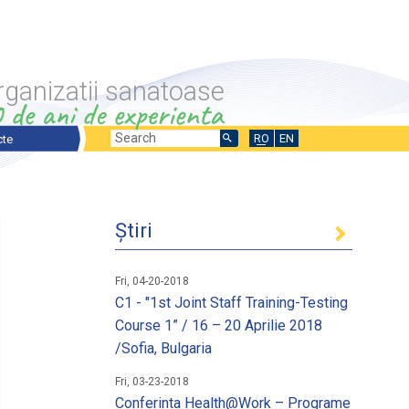
rganizatii sanatoase
Search
Search
RO
EN
cte
ecte prezentare generala
form
ecte in desfasurare
Știri
ecte finalizate
nale si Internationale
Fri, 04-20-2018
C1 - "1st Joint Staff Training-Testing
Course 1” / 16 – 20 Aprilie 2018
/Sofia, Bulgaria
ntru stimularea fortei de munca
 un loc de munca
Fri, 03-23-2018
Conferinta Health@Work – Programe