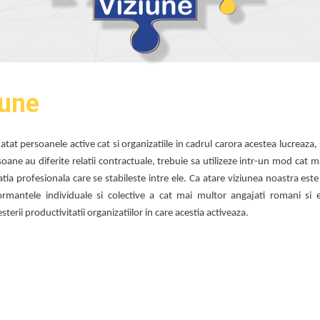
 si Finantatori
Ocuparea Fortei de Munca
Caut
iari si Intreprinderi
Dezvoltare Comunitara
Infor
cari si Acreditari
ct
iune
tat persoanele active cat si organizatiile in cadrul carora acestea lucreaza,
oane au diferite relatii contractuale, trebuie sa utilizeze intr-un mod cat ma
latia profesionala care se stabileste intre ele. Ca atare viziunea noastra est
ormantele individuale si colective a cat mai multor angajati romani si 
sterii productivitatii organizatiilor in care acestia activeaza.