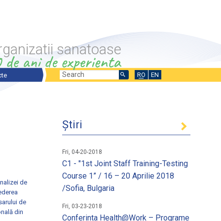
rganizatii sanatoase
Search
Search
RO
EN
cte
ecte prezentare generala
form
ecte in desfasurare
Știri
ecte finalizate
nale si Internationale
Fri, 04-20-2018
C1 - "1st Joint Staff Training-Testing
Course 1” / 16 – 20 Aprilie 2018
nalizei de
/Sofia, Bulgaria
vederea
sarului de
ntru stimularea fortei de munca
 un loc de munca
Fri, 03-23-2018
nală din
Conferinta Health@Work – Programe