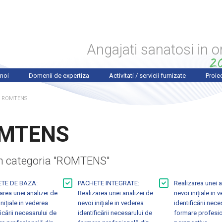
Angajati sanatosi in o
noi
Domenii de expertiza
Activitati / servicii furnizate
Proie
e
Promovarea Sanatatii la locul de munca
Formare Profesionala
Proi
ROMTENS
ne
Securitate si Sanatate in Munca
Cercetare si Dezvoltare
Proi
 are here
MTENS
Medicina Muncii
Management de Proiect
Proi
ive
Promovarea Sanatatii
Monitorizare si Evaluare Proiecte Natio
din categoria "ROMTENS"
Sanatatea Mintala
Consultanta / Asistenta Tehnica
TE DE BAZA:
PACHETE INTEGRATE:
Realizarea unei a
a
Reforma Sistemului de Sanatate / Politici de Sanatate Publica
Campanii de Informare si Comunicare
area unei analizei de
Realizarea unei analizei de
nevoi inițiale in 
inițiale in vederea
nevoi inițiale in vederea
identificării nece
 Europene
Asistenta Medicala Primara
Furnizarea de servicii specializate pe
Ofer
ficării necesarului de
identificării necesarului de
formare profesio