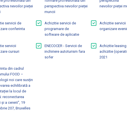
e profesională din
formare profesională din
perspectiva
 si Finantatori
Ocuparea Fortei de Munca
Caut
ctiva nevoilor pieței
perspectiva nevoilor pieței
nevoilor pieței m
i
muncii
iari si Intreprinderi
Dezvoltare Comunitara
Infor
tie servicii de
Achizitie servicii de
Achizitie servicii
cari si Acreditari
zare conferinta
programare de
organizare even
software de aplicatie
ct
tie servicii
ENECOCER - Servicii de
Achizitie leasing
zare cursuri
inchiriere autoturism fara
achizitie (operati
sofer
2021
inta din cadrul
amului FOOD –
logii noi care susțin
area echilibrată a
tației la locul de
: reconectarea
 și a cererii”, 19
rie 207, Bruxelles