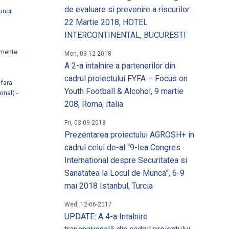
 un loc de munca
de evaluare si prevenire a riscurilor
uncii
22 Martie 2018, HOTEL
matii utile
INTERCONTINENTAL, BUCURESTI
imente
Mon, 03-12-2018
A 2-a intalnire a partenerilor din
cadrul proiectului FYFA – Focus on
 fara
Youth Football & Alcohol, 9 martie
onal) -
208, Roma, Italia
Fri, 03-09-2018
Prezentarea proiectului AGROSH+ in
cadrul celui de-al “9-lea Congres
International despre Securitatea si
Sanatatea la Locul de Munca”, 6-9
mai 2018 Istanbul, Turcia
Wed, 12-06-2017
UPDATE: A 4-a Intalnire