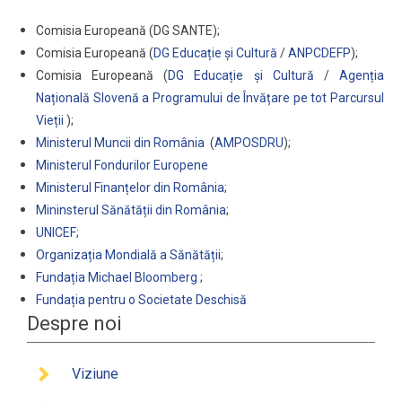
Comisia Europeană (DG SANTE);
Comisia Europeană (
DG Educație și Cultură
/
ANPCDEFP
);
Comisia Europeană (
DG Educație și Cultură
/
Agenția
Națională Slovenă a Programului de Învățare pe tot Parcursul
Vieții
);
Ministerul Muncii din România
(
AMPOSDRU
);
Ministerul Fondurilor Europene
Ministerul Finanțelor din România
;
Mininsterul Sănătății din România
;
UNICEF;
Organizația Mondială a Sănătății
;
Fundația Michael Bloomberg
;
Fundația pentru o Societate Deschisă
Despre noi
Viziune