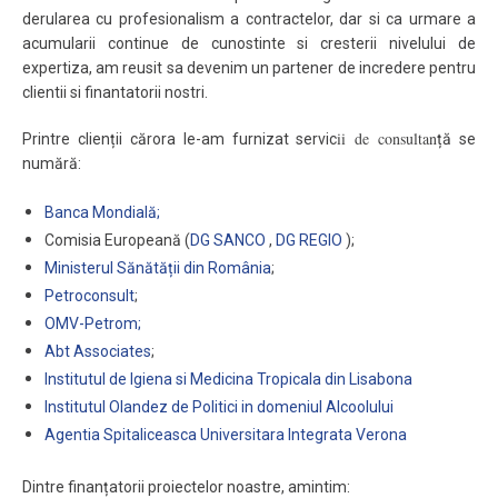
derularea cu profesionalism a contractelor, dar si ca urmare a
acumularii continue de cunostinte si cresterii nivelului de
expertiza, am reusit sa devenim un partener de incredere pentru
clientii si finantatorii nostri.
ii de consultan
Printre clienții cărora le-am furnizat servic
ță se
numără:
Banca Mondială;
Comisia Europeană (
DG SANCO
,
DG REGIO
);
Ministerul Sănătății din România
;
Petroconsult
;
OMV-Petrom;
Abt Associates
;
Institutul de Igiena si Medicina Tropicala din Lisabona
Institutul Olandez de Politici in domeniul Alcoolului
Agentia Spitaliceasca Universitara Integrata Verona
Dintre finanțatorii proiectelor noastre, amintim: