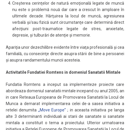
Creşterea cerinţelor de natură emoţională legate de muncă
nu este o problemă nouă dar care a crescut în amploare în
ultimele decade. Hărţuirea la locul de muncă, agresiunea
verbală şi/sau fizică sunt circumstanţe care determină direct
afecţiuni post-traumatice legate de stres, anxietate,
depresie, şi tulburări de atenţie şi memorie.
Apariţia unor dezechilibre evidente între viaţa profesională şi cea
familială, cu consecinţe directe asupra stării de bine a persoanei
şi asupra randamentului muncii acesteia.
Activitatile Fundatiei Romtens in domeniul Sanatatii Mintale
Fundatia Romtens a inceput sa implementeze proiecte care
abordeaza domeniul sanatatii mintale incepand cu anul 2005, an
in care Reteaua Europeana de Promovarea Sanatatii la Locul de
Munca a demarat implementarea celei de-a sasea initiativa a
retelei denumita
„Move Europe”
; in aceasta initiativa pe langa
alte 3 determinanti individuali ai starii de sanatate si sanatate
mintala a constituit o tema a proiectului. Ulterior urmatoarea
initiativa a Retelei Europene de Promovarea Sanatatii la Locul de