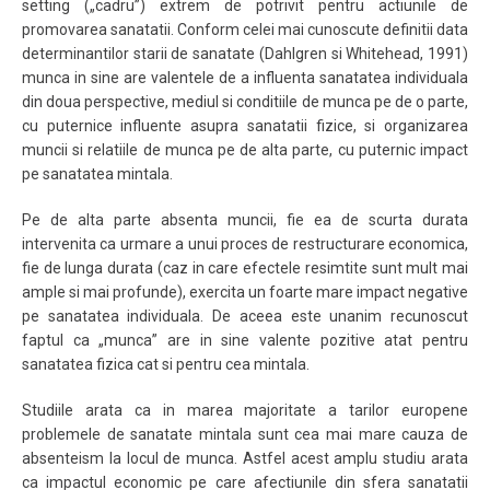
setting („cadru”) extrem de potrivit pentru actiunile de
promovarea sanatatii. Conform celei mai cunoscute definitii data
determinantilor starii de sanatate (Dahlgren si Whitehead, 1991)
munca in sine are valentele de a influenta sanatatea individuala
din doua perspective, mediul si conditiile de munca pe de o parte,
cu puternice influente asupra sanatatii fizice, si organizarea
muncii si relatiile de munca pe de alta parte, cu puternic impact
pe sanatatea mintala.
Pe de alta parte absenta muncii, fie ea de scurta durata
intervenita ca urmare a unui proces de restructurare economica,
fie de lunga durata (caz in care efectele resimtite sunt mult mai
ample si mai profunde), exercita un foarte mare impact negative
pe sanatatea individuala. De aceea este unanim recunoscut
faptul ca „munca” are in sine valente pozitive atat pentru
sanatatea fizica cat si pentru cea mintala.
Studiile arata ca in marea majoritate a tarilor europene
problemele de sanatate mintala sunt cea mai mare cauza de
absenteism la locul de munca. Astfel acest amplu studiu arata
ca impactul economic pe care afectiunile din sfera sanatatii