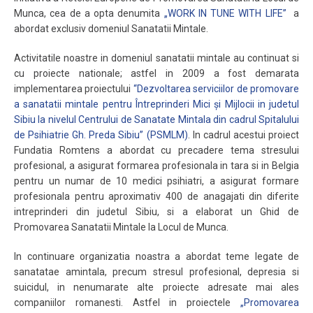
Munca, cea de a opta denumita
„WORK IN TUNE WITH LIFE”
a
abordat exclusiv domeniul Sanatatii Mintale.
Activitatile noastre in domeniul sanatatii mintale au continuat si
cu proiecte nationale; astfel in 2009 a fost demarata
implementarea proiectului
“Dezvoltarea serviciilor de promovare
a sanatatii mintale pentru Întreprinderi Mici şi Mijlocii in judetul
Sibiu la nivelul Centrului de Sanatate Mintala din cadrul Spitalului
de Psihiatrie Gh. Preda Sibiu” (
PSMLM
)
. In cadrul acestui proiect
Fundatia Romtens a abordat cu precadere tema stresului
profesional, a asigurat formarea profesionala in tara si in Belgia
pentru un numar de 10 medici psihiatri, a asigurat formare
profesionala pentru aproximativ 400 de anagajati din diferite
intreprinderi din judetul Sibiu, si a elaborat un Ghid de
Promovarea Sanatatii Mintale la Locul de Munca.
In continuare organizatia noastra a abordat teme legate de
sanatatae amintala, precum stresul profesional, depresia si
suicidul, in nenumarate alte proiecte adresate mai ales
companiilor romanesti. Astfel in proiectele
„Promovarea