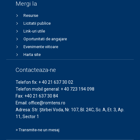
Mergi la
Resurse
Licitatii publice
Link-uri utile
Oportunitati de angajare
Evenimente viitoare
Harta site
Contacteaza-ne
Telefon fix:
+ 40 21 637 30 02
Telefon mobil general:
+ 40 723 194 098
Fax:
+40 21 637 30 84
Email:
office@romtens.ro
Adresa: Str. Ştirbei Voda, Nr. 107, Bl. 24C, Sc. A, Et. 3, Ap.
11, Sector 1
> Transmite-ne un mesaj