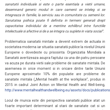
sanatatii individuale si este o parte esentiala a vietii umane,
desemnand generic modul in care oamenii se inteleg si se
integreaza in familie, la serviciu sau in comunitate cu semenii lor.
Sanatatea psihica poate fi definita in termeni generali drept
capacitatea individului de a mentine echilibrul intre functiile
intelectuale si afective si de a se integra cu suplete in viata social”.
Problematica sanatatii mintale a devenit extrem de actuala in
societatea moderna iar situatia sanatatii publice la nivelul Uniunii
Europene o dovedeste cu prisosinta. Organizatia Mondiala a
Sanatatii avertizeaza asupra faptului ca una din patru persoane
va acuza pe durata vietii sale probleme de sanatate mintala. De
asemenea in orice moment si in oricare dintre tarile Uniunii
Europene aproximativ 10% din populatie are probleme de
sanatate mintala („Mental health at the workplace”, produs in
2015 in cadrul Joint Action on Mental Health and Well-being,
http://www.mentalhealthandwellbeing.eu/assets/docs/publications
Locul de munca este din perspectiva sanatatii publice atat un
foarte important determinant al starii de sanatate cat si un