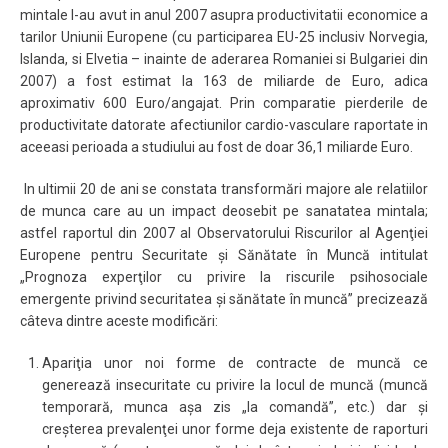
mintale l-au avut in anul 2007 asupra productivitatii economice a
tarilor Uniunii Europene (cu participarea EU-25 inclusiv Norvegia,
Islanda, si Elvetia – inainte de aderarea Romaniei si Bulgariei din
2007) a fost estimat la 163 de miliarde de Euro, adica
aproximativ 600 Euro/angajat. Prin comparatie pierderile de
productivitate datorate afectiunilor cardio-vasculare raportate in
aceeasi perioada a studiului au fost de doar 36,1 miliarde Euro.
In ultimii 20 de ani se constata transformări majore ale relatiilor
de munca care au un impact deosebit pe sanatatea mintala;
astfel raportul din 2007 al Observatorului Riscurilor al Agenţiei
Europene pentru Securitate şi Sănătate în Muncă intitulat
„Prognoza experţilor cu privire la riscurile psihosociale
emergente privind securitatea şi sănătate în muncă” precizează
câteva dintre aceste modificări:
Apariţia unor noi forme de contracte de muncă ce
generează insecuritate cu privire la locul de muncă (muncă
temporară, munca aşa zis „la comandă”, etc.) dar şi
creşterea prevalenţei unor forme deja existente de raporturi