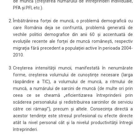
de muncă (creşterea numărului de întreprinderi individuale,
PFA şi PFI, etc.).
Îmbătrânirea forţei de muncă, o problemă demografică cu
care România deja se confruntă, problemă generată de
vechile politici demografice din anii 60 şi accentuată de
evoluţiile recente ale forţei de muncă româneşti, respectiv
migraţia fără precedent a populaţiei active în perioada 2004-
2010.
Creşterea intensităţii muncii, manifestată în nenumărate
forme, creşterea volumului de cunoştinţe necesare (larga
răspândire a TIC), a volumului de muncă, a ritmului de
muncă, a numărului de sarcini de muncă (de multe ori prin
ceea ce se cheamă „eficientizarea întreprinderii prin
scăderea personalului şi redistribuirea sarcinilor de serviciu
către cei rămaşi”), precum şi altele. Consecinţa directă a
acestor tendinţe este stresul profesional cu efecte directe
atât la nivel personal cât şi la nivelul productivităţii întregii
întreprinderi.