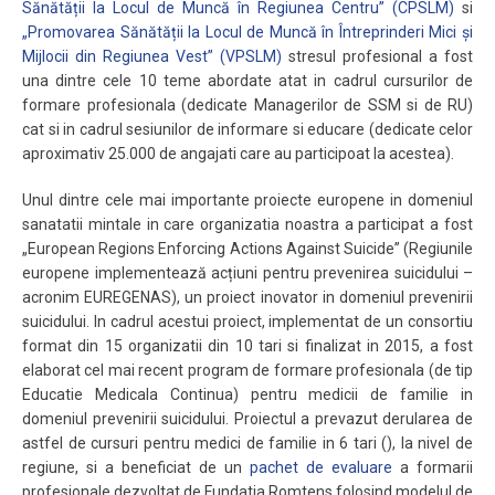
Sănătății la Locul de Muncă în Regiunea Centru” (
CPSLM
)
si
„Promovarea Sănătății la Locul de Muncă în Întreprinderi Mici și
Mijlocii din Regiunea Vest” (VPSLM)
stresul profesional a fost
una dintre cele 10 teme abordate atat in cadrul cursurilor de
formare profesionala (dedicate Managerilor de SSM si de RU)
cat si in cadrul sesiunilor de informare si educare (dedicate celor
aproximativ 25.000 de angajati care au participoat la acestea).
Unul dintre cele mai importante proiecte europene in domeniul
sanatatii mintale in care organizatia noastra a participat a fost
„European Regions Enforcing Actions Against Suicide” (Regiunile
europene implementează acțiuni pentru prevenirea suicidului –
acronim EUREGENAS), un proiect inovator in domeniul prevenirii
suicidului. In cadrul acestui proiect, implementat de un consortiu
format din 15 organizatii din 10 tari si finalizat in 2015, a fost
elaborat cel mai recent program de formare profesionala (de tip
Educatie Medicala Continua) pentru medicii de familie in
domeniul prevenirii suicidului. Proiectul a prevazut derularea de
astfel de cursuri pentru medici de familie in 6 tari (), la nivel de
regiune, si a beneficiat de un
pachet de evaluare
a formarii
profesionale dezvoltat de Fundatia Romtens folosind modelul de