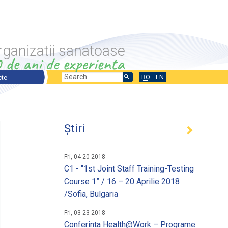
rganizatii sanatoase
Search
Search
RO
EN
cte
ecte prezentare generala
form
ecte in desfasurare
Știri
ecte finalizate
nale si Internationale
Fri, 04-20-2018
C1 - "1st Joint Staff Training-Testing
Course 1” / 16 – 20 Aprilie 2018
/Sofia, Bulgaria
ntru stimularea fortei de munca
 un loc de munca
Fri, 03-23-2018
Conferinta Health@Work – Programe