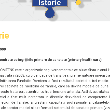
 si Finantatori
Ocuparea Fortei de Munca
Caut
iari si Intreprinderi
Dezvoltare Comunitara
Infor
cari si Acreditari
ct
rie
1999
 centrate pe ingrijirile primare de sanatate (primary health care)
OMTENS este o organizatie neguvernamentala ce a luat fiinta in anul 1
egistrata in 2008, cu o perioada de tranzitie si premergatoare inregistra
Infiintarea Fundatiei Romtens a fost rezultatul dorintei a trei medici 
rei cabinete de medicina de familie, care sa devina modele de buna 
iveste tratarea pacientilor cu hipertensiune arteriala. Astfel, activitatea
tiei a fost mult indreptata in directiile dezvoltarii de competente
edicii de familie, a cresterii capacitatii profesionale a cabinetel
e ale acestor medici, si a reformarii sistemului de sanatate primara (vizat