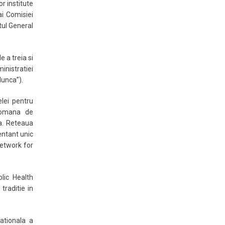
or institute
ai Comisiei
ul General
e a treia si
nistratiei
Munca”).
elei pentru
Romana de
a. Reteaua
entant unic
etwork for
lic Health
raditie in
ationala a