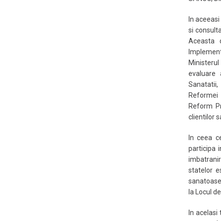
In aceeasi
si consult
Aceasta d
Implement
Ministeru
evaluare 
Sanatatii
Reformei 
Reform Pro
clientilor 
In ceea ce
participa 
imbatrani
statelor 
sanatoase 
la Locul d
In acelasi