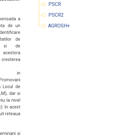
PSCR
PSCR2
perioada a
AGROSH+
ata de un
dentificare
tatilor de
re si de
a acestora
resterea
atiei in
romovarii
a Locul de
M), dar si
iu la nivel
). In acest
uit reteaua
minarii si