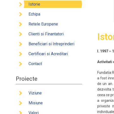
Clienti
Istorie
Benefic
Echipa
Certifi
Retele Europene
Conta
Clienti si Finantatori
Isto
Beneficiari si Intreprinderi
I. 1997 – 
Certificari si Acreditari
Activitati
Contact
Fundatia R
Proiecte
a fost inr
de un an. 
dezvolta t
Viziune
ceea ce pr
a organiza
Misiune
priveste m
individual
Valori