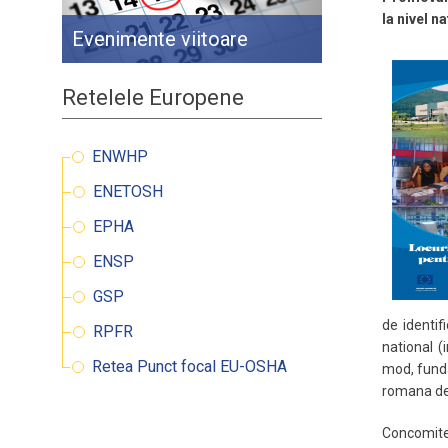
la nivel n
Evenimente viitoare
Retelele Europene
ENWHP
ENETOSH
EPHA
ENSP
GSP
de identif
RPFR
national (
Retea Punct focal EU-OSHA
mod, funda
romana de 
Concomite