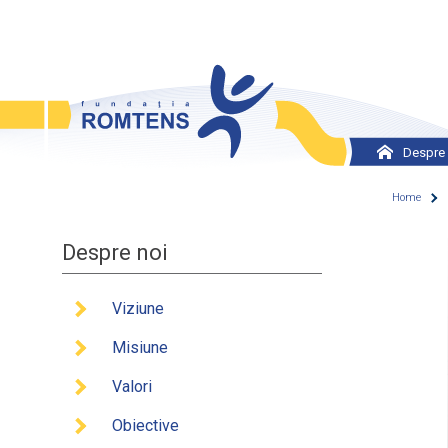
Skip to main content
Despre 
Viziun
Home
Misiu
Despre noi
You
Valori
Obiect
Viziune
Istorie
Misiune
Echip
Valori
Retele
Obiective