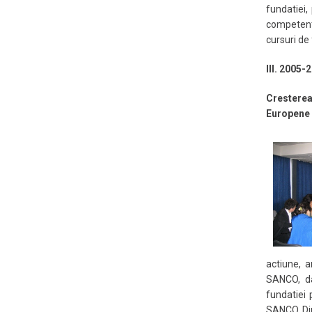
fundatiei,
competente
cursuri de
III. 2005-
Cresterea 
Europene 
actiune, 
SANCO, da
fundatiei 
SANCO, Dire