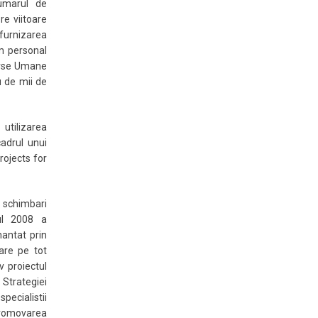
umarul de
re viitoare
 furnizarea
um personal
surse Umane
u de mii de
 utilizarea
cadrul unui
ojects for
 schimbari
ul 2008 a
nantat prin
are pe tot
v proiectul
trategiei
pecialistii
Promovarea