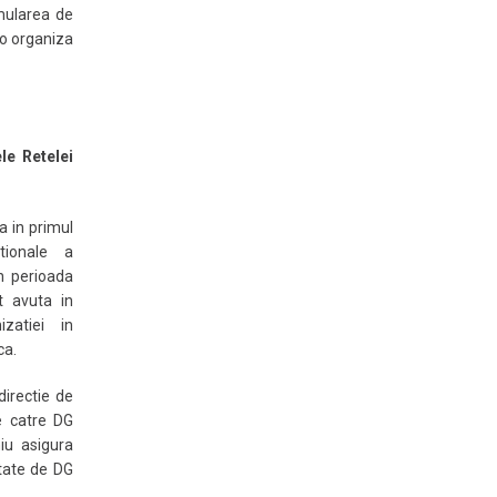
umularea de
 o organiza
ele Retelei
a in primul
tionale a
n perioada
t avuta in
zatiei in
ca.
irectie de
e catre DG
iu asigura
ntate de DG