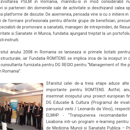
ezvoltarea PSLM in Romania, marindu-si in mod considerabil n
ri si parteneri din domeniile sale de activitate si deschizand calea sp
 si platforme de discutie. De asemenea, perioada vine si cu o initiere in
i de formare profesionala pentru diferite grupe de beneficiari, prec
pecialisti de promovare a sanatatii, manageri de intreprinderi, de Re
ritate si Sanatate in Munca, fundatia ajungand treptat la un portofoli
i instruiti.
situl anului 2008 in Romania se lanseaza si primele licitatii pentru
 structurale, iar Fundatia ROMTENS se implica inca de la inceput in 
e cunsultanta furnizata pentru DG REGIO pentru “Management of the pr
in Romania”.
Sfarsitul celei de-a treia etape aduce alte
importante pentru ROMTENS. Astfel, an
insemnat inceputul unui proiect european fi
DG Educatie & Cultura (Programul de invat
parcursul vietii / Leonardo da Vinci), respecti
ELWHP - “Transpunerea recomandarilor S
Lisabona intr-un program e-learning pentru s
de Medicina Muncii si Sanatate Publica – 