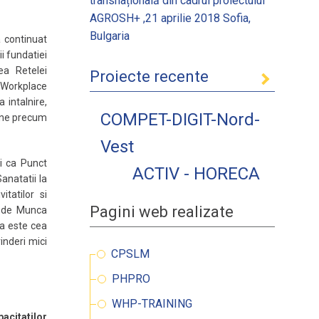
transnațională din cadrul proiectului
AGROSH+ ,21 aprilie 2018 Sofia,
Bulgaria
a continuat
i fundatiei
ea Retelei
Proiecte recente
 Workplace
 intalnire,
COMPET-DIGIT-Nord-
iune precum
Vest
ii ca Punct
ACTIV - HORECA
anatatii la
atilor si
Pagini web realizate
l de Munca
ta este cea
inderi mici
CPSLM
PHPRO
WHP-TRAINING
acitatilor