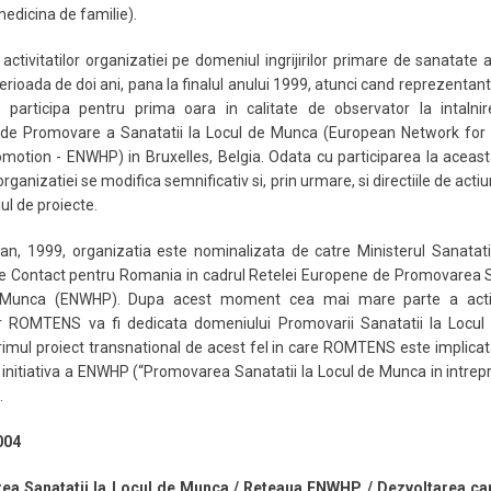
medicina de familie).
activitatilor organizatiei pe domeniul ingrijirilor primare de sanatate 
erioada de doi ani, pana la finalul anului 1999, atunci cand reprezentanti
articipa pentru prima oara in calitate de observator la intalnir
de Promovare a Sanatatii la Locul de Munca (European Network for
motion - ENWHP) in Bruxelles, Belgia. Odata cu participarea la aceasta
organizatiei se modifica semnificativ si, prin urmare, si directiile de act
iul de proiecte.
 an, 1999, organizatia este nominalizata de catre Ministerul Sanatat
e Contact pentru Romania in cadrul Retelei Europene de Promovarea S
 Munca (ENWHP). Dupa acest moment cea mai mare parte a activit
or ROMTENS va fi dedicata domeniului Promovarii Sanatatii la Locu
imul proiect transnational de acest fel in care ROMTENS este implica
initiativa a ENWHP (“Promovarea Sanatatii la Locul de Munca in intrepr
.
004
a Sanatatii la Locul de Munca / Reteaua ENWHP / Dezvoltarea cap