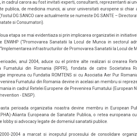
 in cadrul carora au fost invitati experti, consultanti, reprezentanti ai un
e publica, de medicina muncii, ai unor universitati europene si chiar 
(fostul DG SANCO care actualmente se numeste DG SANTE – Directorat
atate si Consumatori).
ua etapa se mai evidentiaza si prin implicarea organizatiei in initiativel
le ENWHP (“Promovarea Sanatatii la Locul de Munca in sectorul admi
i “Implementarea infrastructurilor de Promovarea Sanatatii la Locul de 
perioadei, anul 2004, aduce cu el printre alte realizari si crearea Ret
ea Fumatului din Romania (RPFR), fondata de catre Societatea 
ie impreuna cu Fundatia ROMTENS si cu Asociatia Aer Pur Romani
venirea Fumatului din Romania devine in acelasi an membru si reprez
mania in cadrul Retelei Europene de Prevenirea Fumatului (European N
revention - ENSP).
easta perioada organizatia noastra devine membru in European Pub
(EPHA)-Alianta Europeana de Sanatate Publica, o retea europeana cu t
 de lobby si advocacy legate de domeniul sanatatii publice.
2000-2004 a marcat si inceputul procesului de consolidare organiz