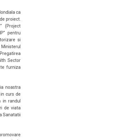
Mondiala ca
de proiect.
” (Project
IP” pentru
orizare si
Ministerul
Pregatirea
lth Sector
ate furniza
tia noastra
 in curs de
 in randul
i de viata
a Sanatatii
i promovare