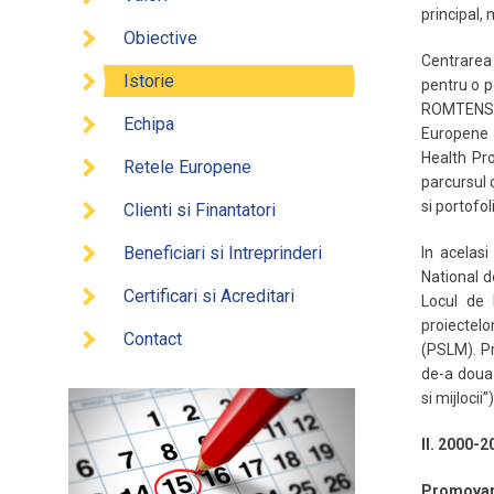
principal, 
Obiective
Centrarea 
Istorie
pentru o p
ROMTENS p
Echipa
Europene 
Health Pro
Retele Europene
parcursul 
si portofol
Clienti si Finantatori
Beneficiari si Intreprinderi
In acelasi
National d
Certificari si Acreditari
Locul de
proiectel
Contact
(PSLM). Pr
de-a doua 
si mijlocii”)
II. 2000-2
Promovare