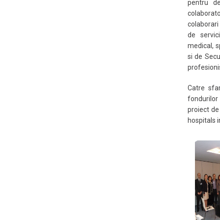
pentru d
colaborato
colaborari
de servici
medical, s
si de Secu
profesionist
Catre sfar
fondurilor
proiect d
hospitals 