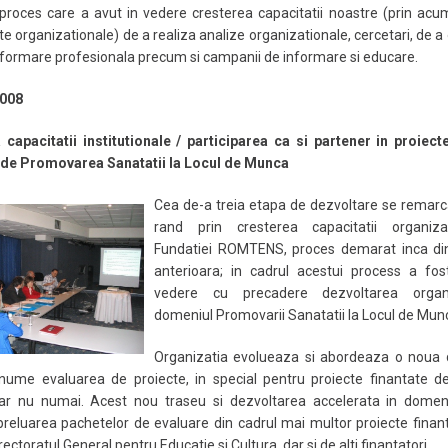
 proces care a avut in vedere cresterea capacitatii noastre (prin ac
 organizationale) de a realiza analize organizationale, cercetari, de a
 formare profesionala precum si campanii de informare si educare.
2008
capacitatii institutionale / participarea ca si partener in proiect
de Promovarea Sanatatii la Locul de Munca
Cea de-a treia etapa de dezvoltare se remarc
rand prin cresterea capacitatii organiza
Fundatiei ROMTENS, proces demarat inca di
anterioara; in cadrul acestui process a fos
vedere cu precadere dezvoltarea organi
domeniul Promovarii Sanatatii la Locul de Mun
Organizatia evolueaza si abordeaza o noua d
anume evaluarea de proiecte, in special pentru proiecte finantate d
r nu numai. Acest nou traseu si dezvoltarea accelerata in domen
preluarea pachetelor de evaluare din cadrul mai multor proiecte fina
ctoratul General pentru Educatie si Cultura, dar si de alti finantatori.