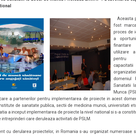
ational
Aceasta 
fost marc
proces de i
a oportuni
finanta
utilizare 
pentru c
capacitatii
organiz
domeniul P
Sanatatii l
Munca (PSL
icare a partenerilor pentru implementarea de proiecte in acest domen
institute de sanatate publica, sectii de medicina muncii, universitati etc
tia a inceput implementarea de proiecte la nivel national si s-a constit
intreprinderi care deruleaza activitati de PSLM.
nt cu derularea proiectelor, in Romania s-au organizat numeroase se