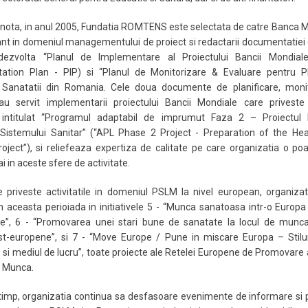
 nota, in anul 2005, Fundatia ROMTENS este selectata de catre Banca 
ant in domeniul managementului de proiect si redactarii documentatiei 
ezvolta “Planul de Implementare al Proiectului Bancii Mondiale
ation Plan - PIP) si “Planul de Monitorizare & Evaluare pentru P
l Sanatatii din Romania. Cele doua documente de planificare, monit
au servit implementarii proiectului Bancii Mondiale care priveste 
, intitulat “Programul adaptabil de imprumut Faza 2 – Proiectul 
Sistemului Sanitar” (“APL Phase 2 Project - Preparation of the Hea
ject”), si reliefeaza expertiza de calitate pe care organizatia o po
sai in aceste sfere de activitate.
 priveste activitatile in domeniul PSLM la nivel european, organiza
in aceasta perioiada in initiativele 5 - “Munca sanatoasa intr-o Europa
re”, 6 - “Promovarea unei stari bune de sanatate la locul de munca
est-europene”, si 7 - “Move Europe / Pune in miscare Europa – Stilur
si mediul de lucru”, toate proiecte ale Retelei Europene de Promovare 
e Munca.
 timp, organizatia continua sa desfasoare evenimente de informare s