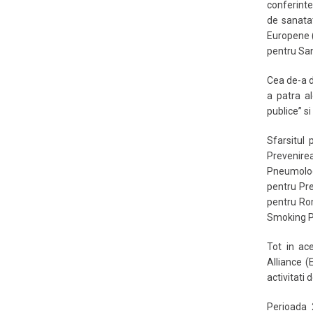
conferinte,
de sanatat
Europene 
pentru San
Cea de-a do
a patra a
publice” s
Sfarsitul 
Prevenir
Pneumolog
pentru Pre
pentru Ro
Smoking P
Tot in ac
Alliance 
activitati
Perioada 