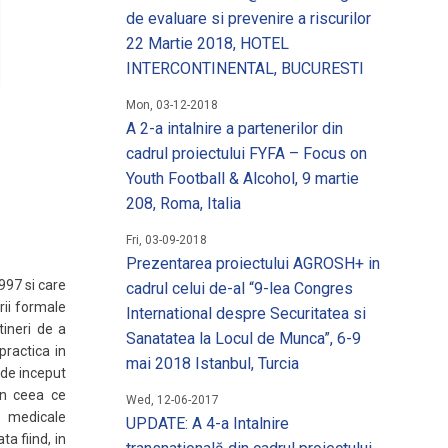
 un loc de munca
de evaluare si prevenire a riscurilor
22 Martie 2018, HOTEL
matii utile
INTERCONTINENTAL, BUCURESTI
Mon, 03-12-2018
A 2-a intalnire a partenerilor din
cadrul proiectului FYFA – Focus on
Youth Football & Alcohol, 9 martie
208, Roma, Italia
Fri, 03-09-2018
Prezentarea proiectului AGROSH+ in
997 si care
cadrul celui de-al “9-lea Congres
rii formale
International despre Securitatea si
tineri de a
Sanatatea la Locul de Munca”, 6-9
practica in
mai 2018 Istanbul, Turcia
 de inceput
 in ceea ce
Wed, 12-06-2017
or medicale
UPDATE: A 4-a Intalnire
a fiind, in