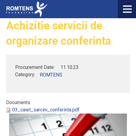
Skip to main content
You are here
Achizitie servicii de
Acasa
organizare conferinta
Despre noi
Domenii de expertiza
Activitati / servicii furnizate
Procurement Date:
11.10.23
Category:
ROMTENS
Proiecte
EN
Search form
Search
RO
Documents
03_caiet_sarcini_conferinta.pdf