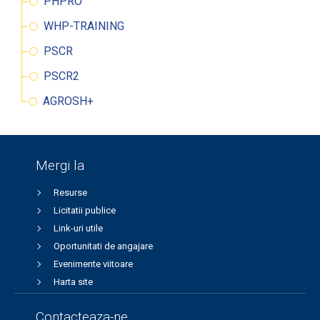
PHPRO
WHP-TRAINING
PSCR
PSCR2
AGROSH+
Mergi la
Resurse
Licitatii publice
Link-uri utile
Oportunitati de angajare
Evenimente viitoare
Harta site
Contacteaza-ne