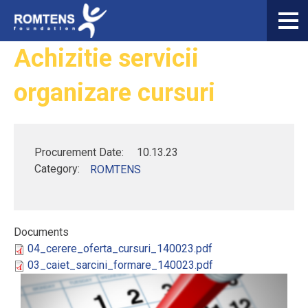
Skip to main content
You are here
Achizitie servicii
Acasa
organizare cursuri
Despre noi
Domenii de expertiza
Activitati / servicii furnizate
Procurement Date:
10.13.23
Category:
ROMTENS
Proiecte
EN
Search form
Search
RO
Documents
04_cerere_oferta_cursuri_140023.pdf
03_caiet_sarcini_formare_140023.pdf