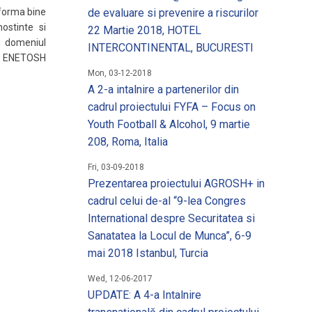
 un loc de munca
tforma bine
de evaluare si prevenire a riscurilor
ostinte si
22 Martie 2018, HOTEL
matii utile
n domeniul
INTERCONTINENTAL, BUCURESTI
l, ENETOSH
Mon, 03-12-2018
A 2-a intalnire a partenerilor din
cadrul proiectului FYFA – Focus on
Youth Football & Alcohol, 9 martie
208, Roma, Italia
Fri, 03-09-2018
Prezentarea proiectului AGROSH+ in
cadrul celui de-al “9-lea Congres
International despre Securitatea si
Sanatatea la Locul de Munca”, 6-9
mai 2018 Istanbul, Turcia
Wed, 12-06-2017
UPDATE: A 4-a Intalnire