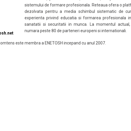
 si Finantatori
Ocuparea Fortei de Munca
Caut
sistemului de formare profesionala. Reteaua ofera o pla
dezolvata pentru a media schimbul sistematic de cun
iari si Intreprinderi
Dezvoltare Comunitara
Infor
experienta privind educatia si formarea profesionala i
sanatatii si securitatii in munca. La momentul actua
cari si Acreditari
numara peste 80 de parteneri europeni si internationali.
osh.net
ct
Romtens este membra a ENETOSH incepand cu anul 2007.