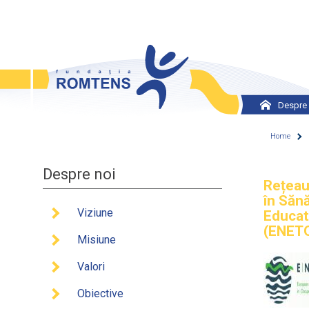
Skip to main content
Despre 
Viziun
Home
Misiu
Despre noi
You
Valori
Rețeau
în Săn
Obiect
Viziune
Educat
(ENET
Istorie
Misiune
Echip
Valori
Retele
Obiective