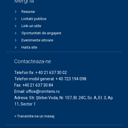
Mergi la
Resurse
Licitatii publice
Link-uri utile
Oportunitati de angajare
Evenimente viitoare
Harta site
Contacteaza-ne
Telefon fix:
+ 40 21 637 30 02
Telefon mobil general:
+ 40 723 194 098
Fax:
+40 21 637 30 84
Email:
office@romtens.ro
Adresa: Str. Ştirbei Voda, Nr. 107, Bl. 24C, Sc. A, Et. 3, Ap.
11, Sector 1
> Transmite-ne un mesaj