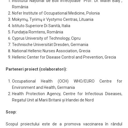
Institutul Național de Boli Infecțioase “Prof. Dr. Matei Balș”,
România
Nofer Institute of Occupational Medicine, Polonia
Mokymų, Tyrimų ir Vystymo Centras, Lituania
Istituto Superiore Di Sanità, Italia
Fundația Romtens, România
Cyprus University of Technology, Cipru
Technische Universität Dresden, Germania
National Hellenic Nurses Association, Grecia
Hellenic Center for Disease Control and Prevention, Grecia
Parteneri proiect (colaboratori):
Occupational Health (OCH) WHO/EURO Centre for
Environment and Health, Germania
Health Protection Agency, Centre for Infectious Diseases,
Regatul Unit al Marii Britanii și Irlandei de Nord
Scop:
Scopul proiectului este de a promova vaccinarea în rândul