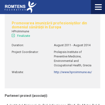
Skip to main content
You are here
Acasa
Promovarea imunizării profesioniștilor din
domeniul sănătății în Europa
Despre noi
HProImmune
Finalizate
Domenii de expertiza
Duration:
August 2011 - August 2014
Activitati / servicii furnizate
Project Coordinator:
Prolepsis Institute of
Preventive Medicine,
Proiecte
Environmental and
Occupational Health, Grecia
EN
Search form
Search
RO
Website:
http://www.hproimmune.eu/
Parteneri proiect (asociați):