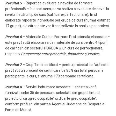
Rezultat 5
– Raport de evaluare a nevoilor de formare
profesională – în acest sens, se va realiza o evaluare de nevoi la
nivelul fiecărui tip de curs (calificare/perfecționare), fiind
elaborate rapoarte individuale per grupe de curs (număr estimat
17 grupe), ale căror date vor fi centralizate în analiza per proiect.
Rezultat 6
– Materiale Cursuri Formare Profesionala elaborate –
este prevăzută elaborarea de materiale de curs pentru 4 tipuri
de calificări din sectorul HORECA și un curs de perfecționare,
respectiv
Competențe antreprenoriale, financiare și juridice
.
Rezultat 7
– Grup Tinta certificat – pentru proiectul de față este
prevăzut un procent de certificare de 85% din total persoane
participante la curs, si anume 179 persoane certificate.
Rezultat 8
– Servicii indrumare acordate – acestea vor fi
furnizate celor 35 de persoane selectate din grupul tinta al
proiectului ca „greu ocupabile” și „foarte greu ocupabile”,
conform profilării din partea Agenției Județene de Ocupare a
Forței de Muncă.