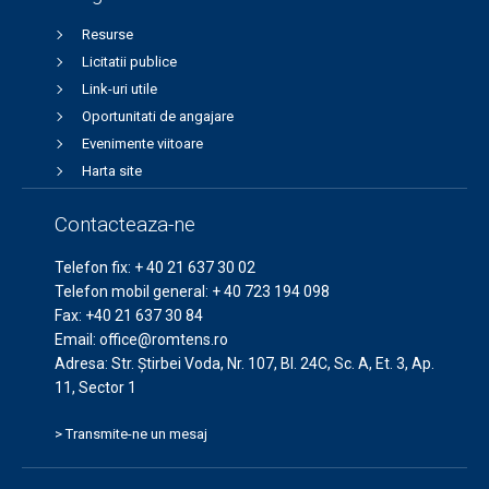
Resurse
Licitatii publice
Link-uri utile
Oportunitati de angajare
Evenimente viitoare
Harta site
Contacteaza-ne
Telefon fix:
+ 40 21 637 30 02
Telefon mobil general:
+ 40 723 194 098
Fax:
+40 21 637 30 84
Email:
office@romtens.ro
Adresa: Str. Ştirbei Voda, Nr. 107, Bl. 24C, Sc. A, Et. 3, Ap.
11, Sector 1
> Transmite-ne un mesaj