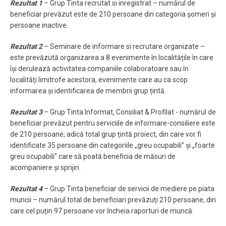
Rezultat 1
– Grup Tinta recrutat si inregistrat – numărul de
beneficiar prevăzut este de 210 persoane din categoria șomeri și
persoane inactive.
Rezultat 2
– Seminare de informare si recrutare organizate –
este prevăzută organizarea a 8 evenimente în localitățile în care
își derulează activitatea companiile colaboratoare sau în
localități limitrofe acestora, evenimente care au ca scop
informarea și identificarea de membrii grup țintă.
Rezultat 3
– Grup Tinta Informat, Consiliat & Profilat - numărul de
beneficiar prevăzut pentru serviciile de informare-consiliere este
de 210 persoane, adică total grup țintă proiect, din care vor fi
identificate 35 persoane din categoriile „greu ocupabili” și „foarte
greu ocupabili” care să poată beneficia de măsuri de
acompaniere și sprijin.
Rezultat 4
– Grup Tinta beneficiar de servicii de mediere pe piata
muncii – numărul total de beneficiari prevăzuți 210 persoane, din
care cel puțin 97 persoane vor încheia raporturi de muncă.