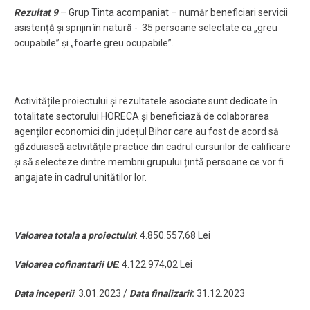
Rezultat 9
– Grup Tinta acompaniat – număr beneficiari servicii
asistență și sprijin în natură - 35 persoane selectate ca „greu
ocupabile” și „foarte greu ocupabile”.
Activitățile proiectului și rezultatele asociate sunt dedicate în
totalitate sectorului HORECA și beneficiază de colaborarea
agenților economici din județul Bihor care au fost de acord să
găzduiască activitățile practice din cadrul cursurilor de calificare
și să selecteze dintre membrii grupului țintă persoane ce vor fi
angajate în cadrul unitătilor lor.
Valoarea totala a proiectului
: 4.850.557,68 Lei
Valoarea cofinantarii UE
: 4.122.974,02 Lei
Data inceperii
: 3.01.2023 /
Data finalizarii
:
31.12.2023