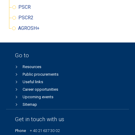
PSCR
PSCR2
AGROSH+
Go to
Resources
Public procurements
Useful links
Career opportunities
Upcoming events
Sitemap
Get in touch with us
Phone
+ 40 21 637 30 02