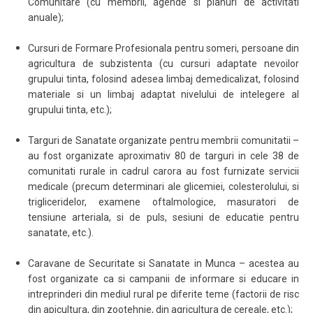
Comunitare (cu membrii, agende si planuri de activitati
anuale);
Cursuri de Formare Profesionala pentru someri, persoane din
agricultura de subzistenta (cu cursuri adaptate nevoilor
grupului tinta, folosind adesea limbaj demedicalizat, folosind
materiale si un limbaj adaptat nivelului de intelegere al
grupului tinta, etc.);
Targuri de Sanatate organizate pentru membrii comunitatii –
au fost organizate aproximativ 80 de targuri in cele 38 de
comunitati rurale in cadrul carora au fost furnizate servicii
medicale (precum determinari ale glicemiei, colesterolului, si
trigliceridelor, examene oftalmologice, masuratori de
tensiune arteriala, si de puls, sesiuni de educatie pentru
sanatate, etc.).
Caravane de Securitate si Sanatate in Munca – acestea au
fost organizate ca si campanii de informare si educare in
intreprinderi din mediul rural pe diferite teme (factorii de risc
din apicultura, din zootehnie, din agricultura de cereale, etc.);