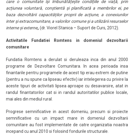
care o comunitate își îmbunătățește condițiile de viață, prin
acțiunea voluntară, conștientă și planificată a membrilor ei, pe
baza dezvoltării capacităților proprii de acțiune, a conexiunilor
inter și extracomunitare, a valorilor comune și a utilizării resurselor
interne și externe„
(dr. Viorel Stanica – Suport de Curs, 2012).
Activitatile Fundatiei Romtens in domeniul dezvoltarii
comunitare
Fundatia Romtens a derulat si deruleaza inca din anul 2000
programe de Dezvoltare Comunitara. In acea perioada insa
finantarile pentru programele de acest tip erau extrem de putine
(pentru a nu spune ca lipseau efectiv) iar intelegerea cu privire la
aceste tipuri de activitati lipsea aproape cu desavarsire, atat in
randul finantatorilor cat si in randul autoritatilor publice locale,
mai ales din mediul rural.
Progrese semnificative in acest domeniu, precum si proiecte
semnificative cu un impact mare in domeniul dezvoltarii
comunitare au fost implementate de catre organizatia noastra
incepand cu anul 2010 si folosind fondurile structurale.