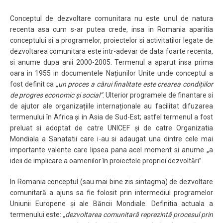
Conceptul de dezvoltare comunitara nu este unul de natura
recenta asa cum s-ar putea crede, insa in Romania aparitia
conceptului si a programelor, proiectelor si activitatilor legate de
dezvoltarea comunitara este intr-adevar de data foarte recenta,
si anume dupa anii 2000-2005. Termenul a aparut insa prima
oara in 1955 in documentele Națiunilor Unite unde conceptul a
fost definit ca
„un proces a cărui finalitate este crearea condițiilor
de progres economic și social”
. Ulterior programele de finantare si
de ajutor ale organizațiile internaționale au facilitat difuzarea
termenului în Africa și in Asia de Sud-Est; astfel termenul a fost
preluat si adoptat de catre UNICEF și de catre Organizatia
Mondiala a Sanatatii care i-au si adaugat una dintre cele mai
importante valente care lipsea pana acel moment si anume „a
ideii de implicare a oamenilor în proiectele propriei dezvoltări”.
In Romania conceptul (sau mai bine zis sintagma) de dezvoltare
comunitară a ajuns sa fie folosit prin intermediul programelor
Uniunii Europene și ale Băncii Mondiale. Definitia actuala a
termenului este:
„dezvoltarea comunitară reprezintă procesul prin