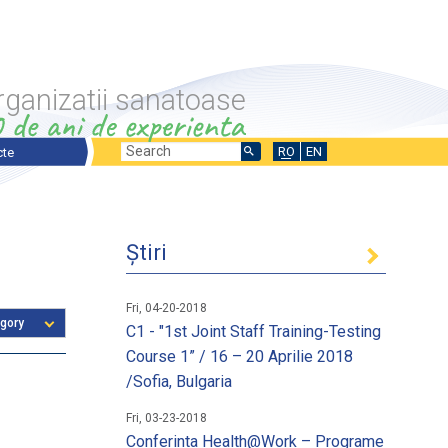
rganizatii sanatoase
Search
Search
RO
EN
cte
ecte prezentare generala
form
ecte in desfasurare
Știri
ecte finalizate
nale si Internationale
Fri, 04-20-2018
C1 - "1st Joint Staff Training-Testing
Course 1” / 16 – 20 Aprilie 2018
/Sofia, Bulgaria
ntru stimularea fortei de munca
 un loc de munca
Fri, 03-23-2018
Conferinta Health@Work – Programe