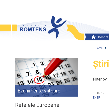
Skip to main content
Despre 
Viziun
Home
Misiu
You
Știr
Valori
Obiect
Filter by:
Istorie
Evenimente viitoare
Echip
10.09.17
ENSP
Retele
Retelele Europene