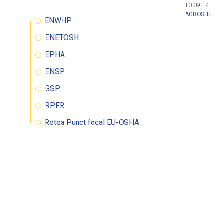
Clienti
10.09.17
AGROSH+
ENWHP
Benefic
ENETOSH
Certifi
Pag
EPHA
Conta
ENSP
GSP
RPFR
Retea Punct focal EU-OSHA