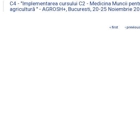
 si Finantatori
Ocuparea Fortei de Munca
Caut
C4 - "Implementarea cursului C2 - Medicina Muncii pent
agricultură " - AGROSH+, Bucuresti, 20-25 Noiembrie 2
iari si Intreprinderi
Dezvoltare Comunitara
Infor
cari si Acreditari
« first
‹ previou
es
ct