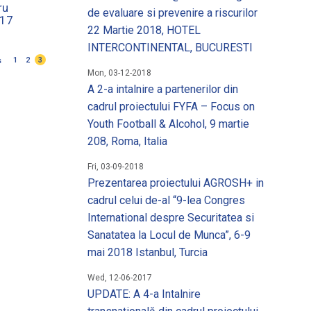
 un loc de munca
ru
de evaluare si prevenire a riscurilor
017
22 Martie 2018, HOTEL
matii utile
INTERCONTINENTAL, BUCURESTI
1
2
3
s
Mon, 03-12-2018
A 2-a intalnire a partenerilor din
cadrul proiectului FYFA – Focus on
Youth Football & Alcohol, 9 martie
208, Roma, Italia
Fri, 03-09-2018
Prezentarea proiectului AGROSH+ in
cadrul celui de-al “9-lea Congres
International despre Securitatea si
Sanatatea la Locul de Munca”, 6-9
mai 2018 Istanbul, Turcia
Wed, 12-06-2017
UPDATE: A 4-a Intalnire